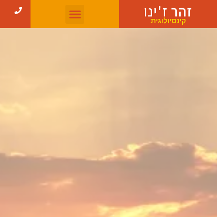
זהר ז'ינו
קינסיולוגית