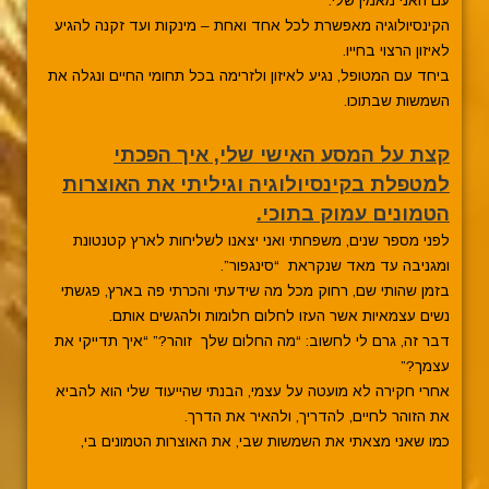
עם האני מאמין שלי.
הקינסיולוגיה מאפשרת לכל אחד ואחת – מינקות ועד זקנה להגיע
לאיזון הרצוי בחייו.
ביחד עם המטופל, נגיע לאיזון ולזרימה בכל תחומי החיים ונגלה את
השמשות שבתוכו.
קצת על המסע האישי שלי, איך הפכתי
למטפלת בקינסיולוגיה וגיליתי את האוצרות
הטמונים עמוק בתוכי.
לפני מספר שנים, משפחתי ואני יצאנו לשליחות לארץ קטנטונת
ומגניבה עד מאד שנקראת “סינגפור”.
בזמן שהותי שם, רחוק מכל מה שידעתי והכרתי פה בארץ, פגשתי
נשים עצמאיות אשר העזו לחלום חלומות ולהגשים אותם.
דבר זה, גרם לי לחשוב: “מה החלום שלך זוהר?” “איך תדייקי את
עצמך?”
אחרי חקירה לא מועטה על עצמי, הבנתי שהייעוד שלי הוא להביא
את הזוהר לחיים, להדריך, ולהאיר את הדרך.
כמו שאני מצאתי את השמשות שבי, את האוצרות הטמונים בי,